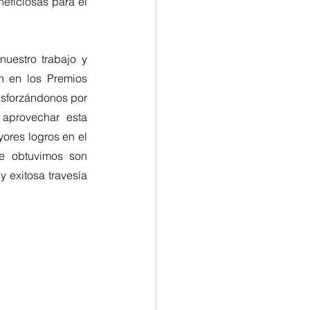
eficiosas para el 
estro trabajo y 
n en los Premios 
esforzándonos por 
aprovechar esta 
ores logros en el 
e obtuvimos son 
exitosa travesía 