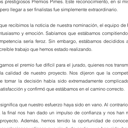
os prestigiosos Premios Pimes. Este reconocimiento, en sí mi
ero llegar a ser finalistas fue simplemente extraordinario.
e recibimos la noticia de nuestra nominación, el equipo de Pa
entusiasmo y emoción. Sabíamos que estábamos compitiendo
ompetencia sería feroz. Sin embargo, estábamos decididos a
ncreíble trabajo que hemos estado realizando.
garnos el premio fue difícil para el jurado, quienes nos transmi
 la calidad de nuestro proyecto. Nos dijeron que la compet
ue tomar la decisión había sido extremadamente complicado
satisfacción y confirmó que estábamos en el camino correcto.
significa que nuestro esfuerzo haya sido en vano. Al contrario
a la final nos han dado un impulso de confianza y nos han m
proyecto. Además, hemos tenido la oportunidad de conocer