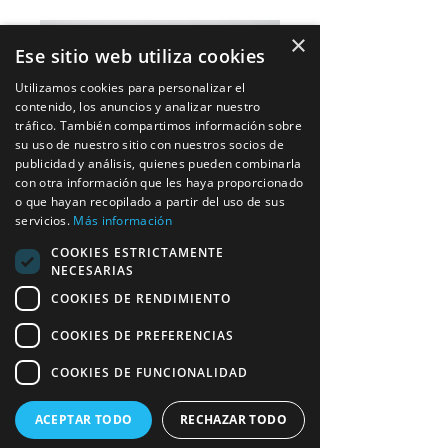
×
Ese sitio web utiliza cookies
Utilizamos cookies para personalizar el
contenido, los anuncios y analizar nuestro
tráfico. También compartimos información sobre
su uso de nuestro sitio con nuestros socios de
publicidad y análisis, quienes pueden combinarla
con otra información que les haya proporcionado
o que hayan recopilado a partir del uso de sus
servicios.
Más información
COOKIES ESTRICTAMENTE
NECESARIAS
COOKIES DE RENDIMIENTO
Ajustables
COOKIES DE PREFERENCIAS
COOKIES DE FUNCIONALIDAD
Material Disponible:
ACEPTAR TODO
RECHAZAR TODO
- Stretch: Tejido elástico de alta 