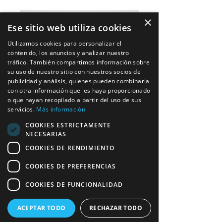
×
Ese sitio web utiliza cookies
Utilizamos cookies para personalizar el
contenido, los anuncios y analizar nuestro
tráfico. También compartimos información sobre
su uso de nuestro sitio con nuestros socios de
publicidad y análisis, quienes pueden combinarla
con otra información que les haya proporcionado
o que hayan recopilado a partir del uso de sus
servicios.
Más información
COOKIES ESTRICTAMENTE
NECESARIAS
COOKIES DE RENDIMIENTO
Fundas de silla
COOKIES DE PREFERENCIAS
COOKIES DE FUNCIONALIDAD
Materiales Disponibles:
ACEPTAR TODO
RECHAZAR TODO
- Básico: Tejido económico que 